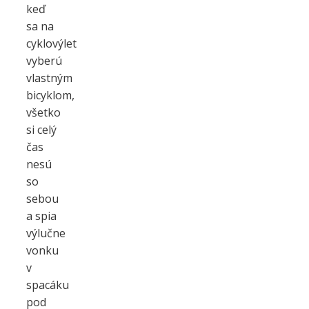
keď
sa na
cyklovýlet
vyberú
vlastným
bicyklom,
všetko
si celý
čas
nesú
so
sebou
a spia
výlučne
vonku
v
spacáku
pod