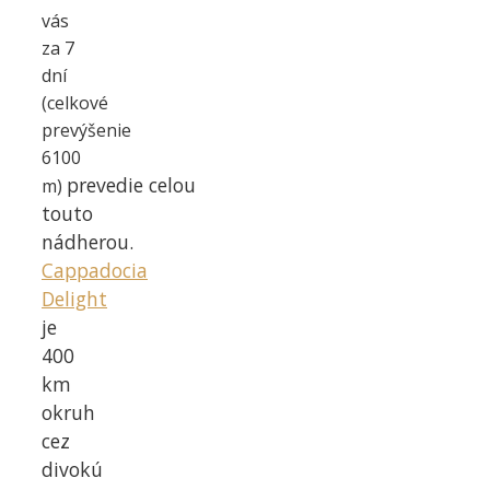
vás
za 7
dní
(celkové
prevýšenie
6100
prevedie
celou
m)
touto
nádherou.
Cappadocia
Delight
je
400
km
okruh
cez
divokú