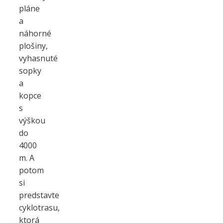
pláne
a
náhorné
plošiny,
vyhasnuté
sopky
a
kopce
s
výškou
do
4000
m. A
potom
si
predstavte
cyklotrasu,
ktorá