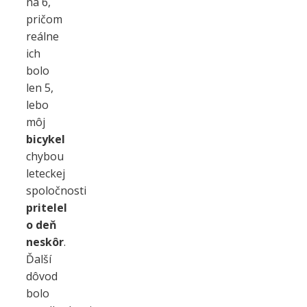
na 6,
pričom
reálne
ich
bolo
len 5,
lebo
môj
bicykel
chybou
leteckej
spoločnosti
pritelel
o deň
neskôr
.
Ďalší
dôvod
bolo