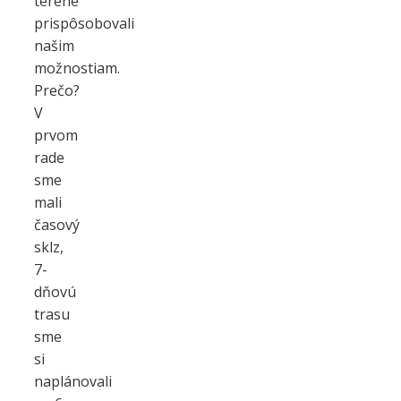
teréne
prispôsobovali
našim
možnostiam.
Prečo?
V
prvom
rade
sme
mali
časový
sklz,
7-
dňovú
trasu
sme
si
naplánovali