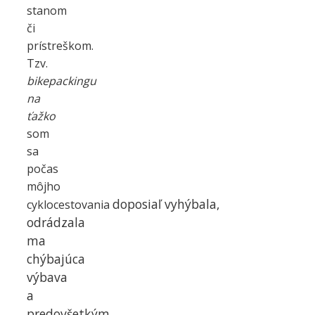
stanom
či
prístreškom.
Tzv.
bikepackingu
na
ťažko
som
sa
počas
môjho
doposiaľ
vyhýbala,
cyklocestovania
odrádzala
ma
chýbajúca
výbava
a
predovšetkým