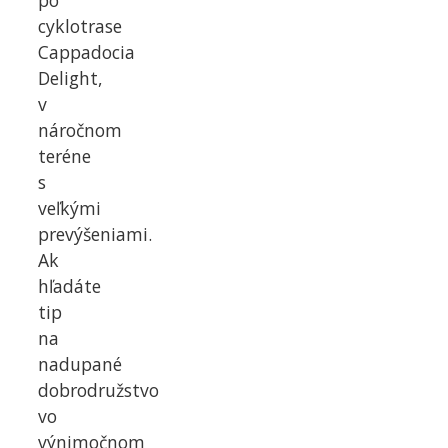
po
cyklotrase
Cappadocia
Delight,
v
náročnom
teréne
s
veľkými
prevýšeniami.
Ak
hľadáte
tip
na
nadupané
dobrodružstvo
vo
výnimočnom