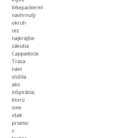
bikepackermi
navhrnutý
okruh
cez
najkrajšie
zákutia
Cappadocie.
Trasa
nám
slúžila
ako
inšpirácia,
ktorú
sme
však
priamo
v