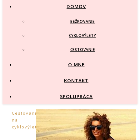
DOMOV
BEŽKOVANIE
CYKLOVÝLETY
CESTOVANIE
O MNE
KONTAKT
SPOLUPRÁCA
,
Cestovanie
Tipy
na
cyklovýlety