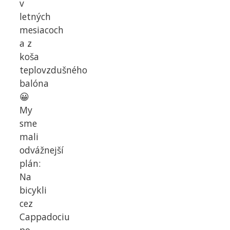
v
letných
mesiacoch
a z
koša
teplovzdušného
balóna
😀
My
sme
mali
odvážnejší
plán:
Na
bicykli
cez
Cappadociu