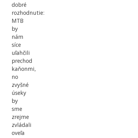
dobré
rozhodnutie:
MTB
by
nám
síce
uľahčili
prechod
kaňonmi,
no
zvyšné
úseky
by
sme
zrejme
zvládali
oveľa