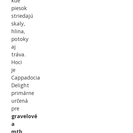
kde
piesok
striedajú
skaly,
hlina,
potoky
aj
tráva.
Hoci
je
Cappadocia
Delight
primárne
určená
pre
gravelové
a
mtb