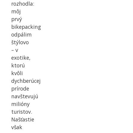
rozhodla:
môj
prvý
bikepacking
odpálim
štýlovo
– v
exotike,
ktorú
kvôli
dychberúcej
prírode
navštevujú
milióny
turistov.
Našťastie
však