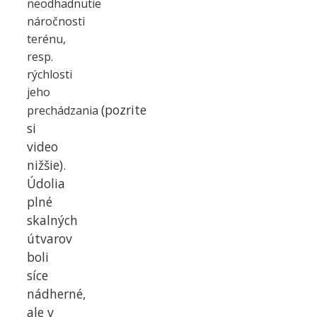
neodhadnutie
náročnosti
terénu,
resp.
rýchlosti
jeho
(pozrite
prechádzania
si
video
nižšie)
.
Údolia
plné
skalných
útvarov
boli
síce
nádherné
,
ale v