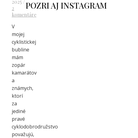
2025
/
POZRI AJ INSTAGRAM
2
komentáre
V
mojej
cyklistickej
bubline
mám
zopár
kamarátov
a
známych,
ktorí
za
jediné
pravé
cyklodobrodružstvo
považujú,