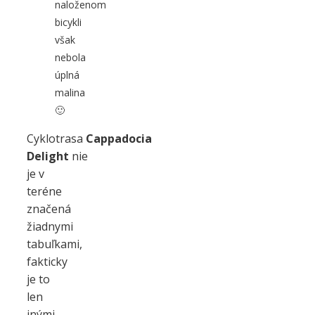
naloženom
bicykli
však
nebola
úplná
malina
🙂
Cyklotrasa
Cappadocia
Delight
nie
je v
teréne
značená
žiadnymi
tabuľkami,
fakticky
je to
len
inými