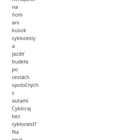
na
ňom
ani
kúsok
cyklocesty
a
jazdiť
budete
po
cestách
spoločných
s
autami.
Cykloraj
bez
cyklociest?
Na
prvé