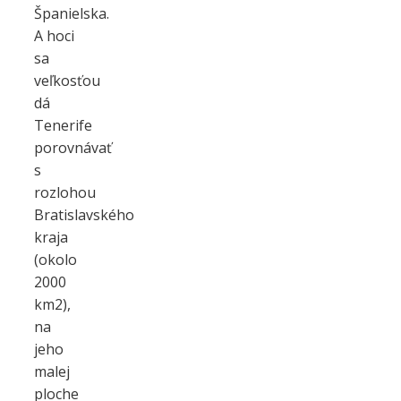
Španielska.
A hoci
sa
veľkosťou
dá
Tenerife
porovnávať
s
rozlohou
Bratislavského
kraja
(okolo
2000
km2),
na
jeho
malej
ploche