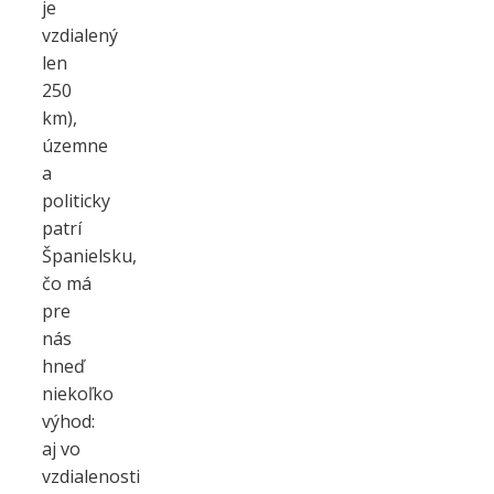
je
vzdialený
len
250
km),
územne
a
politicky
patrí
Španielsku,
čo má
pre
nás
hneď
niekoľko
výhod:
aj vo
vzdialenosti