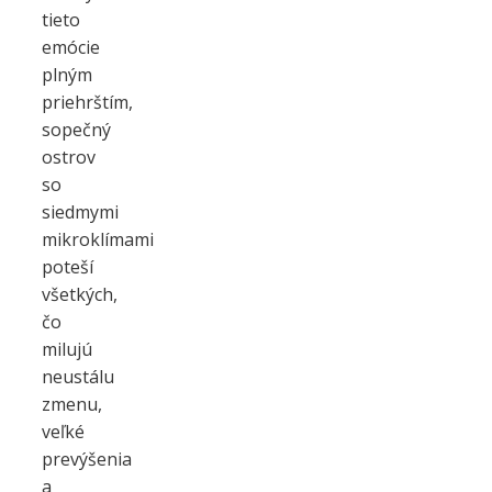
tieto
emócie
plným
priehrštím,
sopečný
ostrov
so
siedmymi
mikroklímami
poteší
všetkých,
čo
milujú
neustálu
zmenu,
veľké
prevýšenia
a