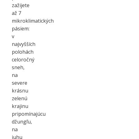
zažijete
až 7
mikroklimatických
pásiem:
v
najvyšších
polohách
celoročný
sneh,
na
severe
krásnu
zelenú
krajinu
pripomínajúcu
džungľu,
na
juhu