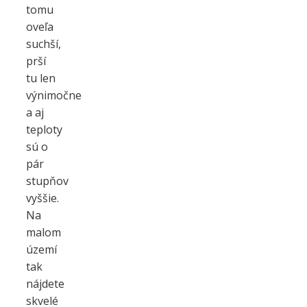
tomu
oveľa
suchší,
prší
tu len
výnimočne
a aj
teploty
sú o
pár
stupňov
vyššie.
Na
malom
území
tak
nájdete
skvelé