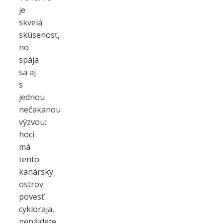
je
skvelá
skúsenosť,
no
spája
sa aj
s
jednou
nečakanou
výzvou:
hoci
má
tento
kanársky
ostrov
povesť
cykloraja,
nenájdete