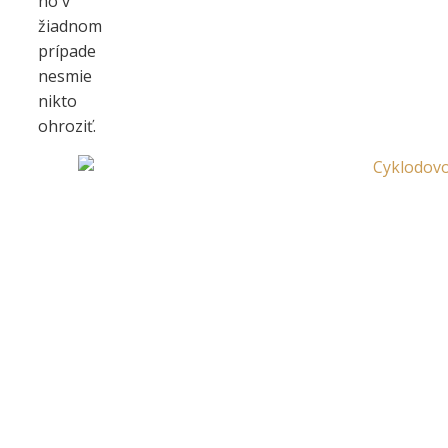
ho v
žiadnom
prípade
nesmie
nikto
ohroziť.