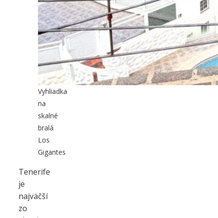
Vyhliadka
na
skalné
bralá
Los
Gigantes
Tenerife
je
najväčší
zo