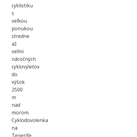
cyklistiku
s
veľkou
ponukou
stredne
až
veľmi
náročných
cyklovýletov
do
výšok
2500
m
nad
morom.
Cyklodovolenka
na
Tenerife