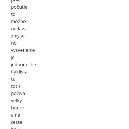
počutie
to
možno
nedáva
zmysel,
no
vysvetlenie
je
jednoduché:
Cyklista
tu
totiž
požíva
veľký
honor
a na
ceste