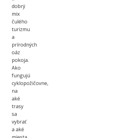
dobrý
mix
čulého
turizmu
a
prírodných
oáz
pokoja.
Ako
fungujú
cyklopožičovne,
na
aké
trasy
sa
vybrať
a aké
miesta