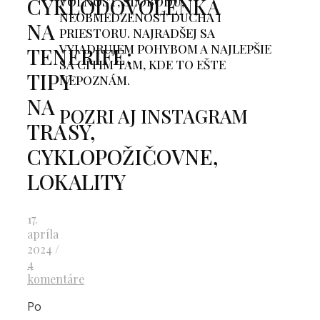
CYKLODOVOLENKA
VOĽNOSŤ, SLOBODU,
NEOBMEDZENOSŤ DUCHA I
NA
PRIESTORU. NAJRADŠEJ SA
VYJADRUJEM POHYBOM A NAJLEPŠIE
TENERIFE:
SA CÍTIM TAM, KDE TO EŠTE
TIPY
NEPOZNÁM.
NA
POZRI AJ INSTAGRAM
TRASY,
CYKLOPOŽIČOVNE,
LOKALITY
17.
apríla
2024
/
4
komentáre
Po