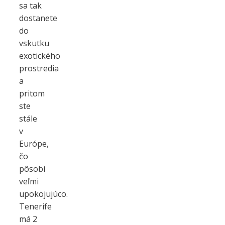
sa tak
dostanete
do
vskutku
exotického
prostredia
a
pritom
ste
stále
v
Európe,
čo
pôsobí
veľmi
upokojujúco.
Tenerife
má 2