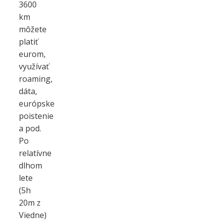
3600
km
môžete
platiť
eurom,
využívať
roaming,
dáta,
európske
poistenie
a pod.
Po
relatívne
dlhom
lete
(5h
20m z
Viedne)