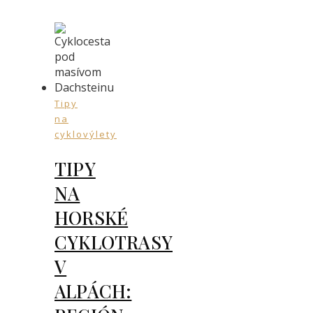
Tipy
na
cyklovýlety
TIPY
NA
HORSKÉ
CYKLOTRASY
V
ALPÁCH: