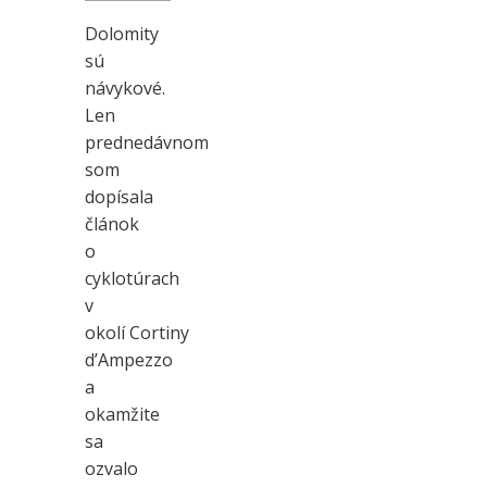
Dolomity
sú
návykové.
Len
prednedávnom
som
dopísala
článok
o
cyklotúrach
v
okolí Cortiny
d’Ampezzo
a
okamžite
sa
ozvalo