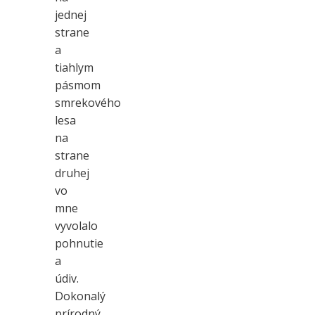
jednej
strane
a
tiahlym
pásmom
smrekového
lesa
na
strane
druhej
vo
mne
vyvolalo
pohnutie
a
údiv.
Dokonalý
prírodný