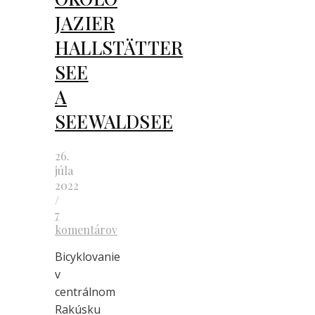
JAZIER
HALLSTÄTTER
SEE
A
SEEWALDSEE
26.
júla
2022
/
7
komentárov
Bicyklovanie
v
centrálnom
Rakúsku