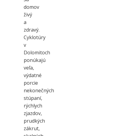
domov
živý
a
zdravý.
Cyklotúry
v
Dolomitoch
ponúkajú
veľa,
výdatné
porcie
nekonečných
stúpaní,
rýchlych
zjazdov,
prudkých
zákrut,