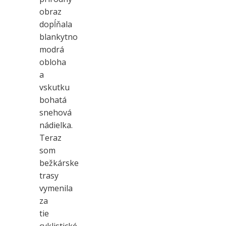
obraz
dopĺňala
blankytno
modrá
obloha
a
vskutku
bohatá
snehová
nádielka.
Teraz
som
bežkárske
trasy
vymenila
za
tie
cyklistické