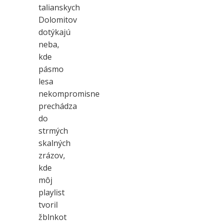
talianskych
Dolomitov
dotýkajú
neba,
kde
pásmo
lesa
nekompromisne
prechádza
do
strmých
skalných
zrázov,
kde
môj
playlist
tvoril
žblnkot