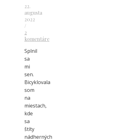
22.
augusta
2022
/
2
komentáre
Splnil
sa
mi
sen.
Bicyklovala
som
na
miestach,
kde
sa
štíty
nádherných