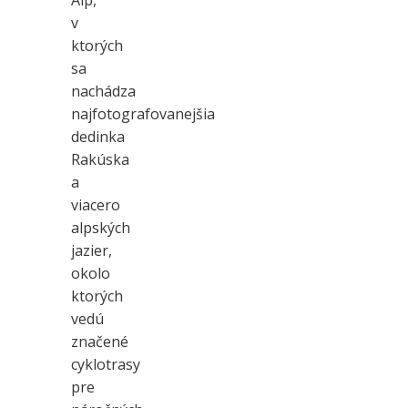
Álp,
v
ktorých
sa
nachádza
najfotografovanejšia
dedinka
Rakúska
a
viacero
alpských
jazier,
okolo
ktorých
vedú
značené
cyklotrasy
pre