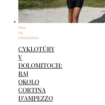
Tipy
na
cyklovýlety
CYKLOTÚRY
V
DOLOMITOCH:
RAJ
OKOLO
CORTINA
D’AMPEZZO