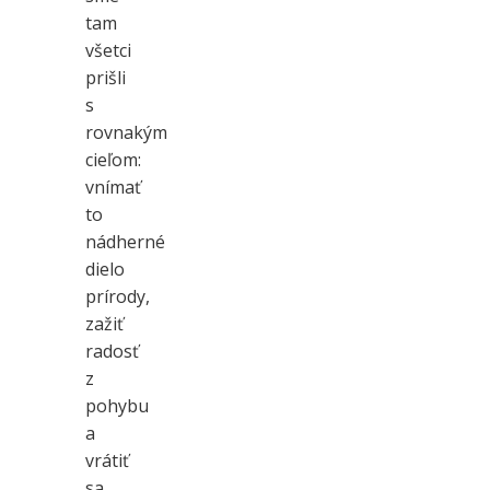
tam
všetci
prišli
s
rovnakým
cieľom:
vnímať
to
nádherné
dielo
prírody,
zažiť
radosť
z
pohybu
a
vrátiť
sa