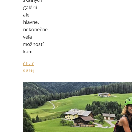
skalných
galérií
ale
hlavne,
nekonečne
veľa
možností
kam…
Čítať
ďalej