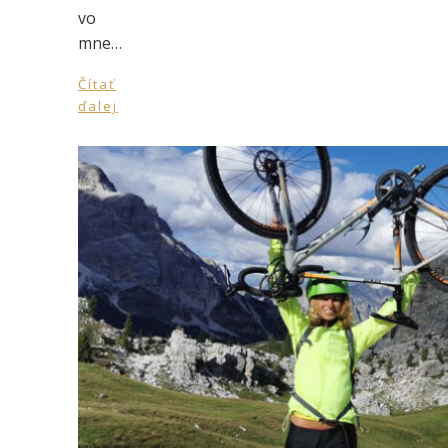
vo
mne…
Čítať
ďalej