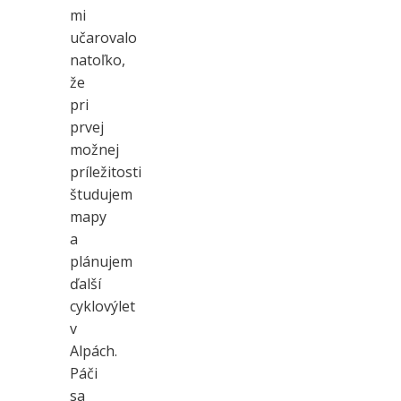
mi
učarovalo
natoľko,
že
pri
prvej
možnej
príležitosti
študujem
mapy
a
plánujem
ďalší
cyklovýlet
v
Alpách.
Páči
sa