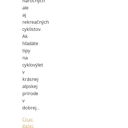
náročných
ale
aj
rekreačných
cyklistov.
Ak
hľadáte
tipy
na
cyklovýlet
v
krásnej
alpskej
prírode
v
dobrej…
Čítať
ďalej