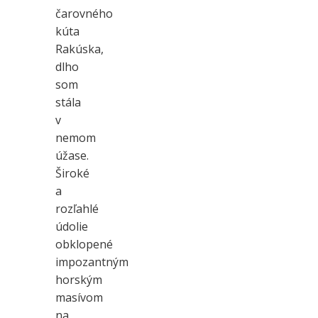
čarovného
kúta
Rakúska,
dlho
som
stála
v
nemom
úžase.
Široké
a
rozľahlé
údolie
obklopené
impozantným
horským
masívom
na