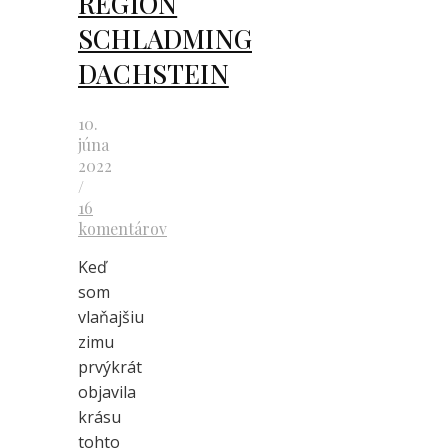
REGIÓN
SCHLADMING
DACHSTEIN
10.
júna
2022
/
16
komentárov
Keď
som
vlaňajšiu
zimu
prvýkrát
objavila
krásu
tohto