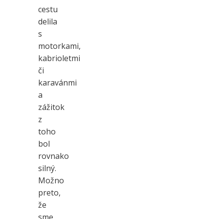
cestu
delila
s
motorkami,
kabrioletmi
či
karavánmi
a
zážitok
z
toho
bol
rovnako
silný.
Možno
preto,
že
sme