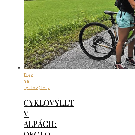
Tipy
na
cyklovýlety
CYKLOVÝLET
V
ALPÁCH:
OKOLO