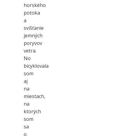
horského
potoka
a
svišťanie
jemných
poryvov
vetra.
No
bicyklovala
som
aj
na
miestach,
na
ktorých
som
sa
o